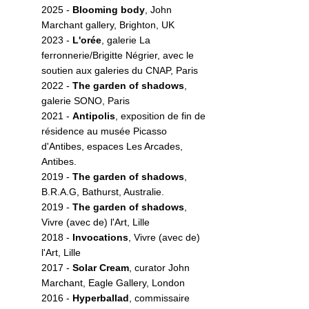
2025 -
Blooming body
, John
Marchant gallery, Brighton, UK
2023 -
L'orée
, galerie La
ferronnerie/Brigitte Négrier, avec le
soutien aux galeries du CNAP, Paris
2022 -
The garden of shadows
,
galerie SONO, Paris
2021 -
Antipolis
, exposition de fin de
résidence au musée Picasso
d'Antibes, espaces Les Arcades,
Antibes.
2019 -
The garden of shadows
,
B.R.A.G, Bathurst, Australie.
2019 -
The garden of shadows
,
Vivre (avec de) l'Art, Lille
2018 -
I
nvocations
, Vivre (avec de)
l'Art, Lille
2017 -
Solar Cream
, curator John
Marchant, Eagle Gallery, London
2016 -
Hyperballad
, commissaire