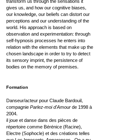
transform us through the sensations it
gives us, and how our cognitive biases,
our knowledge, our beliefs can distort our
perceptions and our understanding of the
world. His approach is based on
observation and experimentation: through
self-hypnosis processes he enters into
relation with the elements that make up the
chosen landscape in order to try to detect
its sensory imprint, the persistence of
bodies on the memory of premises.
Formation
Danseur/acteur pour Claude Bardouil,
compagnie
Parlez-moi d'Amour
d
e 1998 à
2004.
il joue et danse dans des pièces de
répertoire comme Bérénice (Racine),
Electre (Sophocle) et des créations telles
que Les Innocents, Apparences.
..On a pu