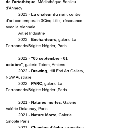
de l’artothèque
, Médiathèque Bonlieu
d'Annecy
2023 -
La chaleur du noir
, centre
d'art contemporain 3Cinq Lille, ré
sonance
avec la triennale
Art et Industrie
2023 -
Enchanteurs
,
galerie La
Ferronnerie/Brigitte Négrier, Paris
2022 -
"05 septembre - 01
octobre"
, galerie Totem, Amiens
2022 -
Drawing
, Hill End Art Gallery,
NSW Australie
2022 -
PARC
, galerie La
Ferronnerie/Brigitte Négrier ,Paris
2021 -
Natures mortes
, Galerie
Valérie Delaunay, Paris
2021 -
Nature Morte
, Galerie
Sinople Paris
2021 -
Chambre d’écho
, exposition