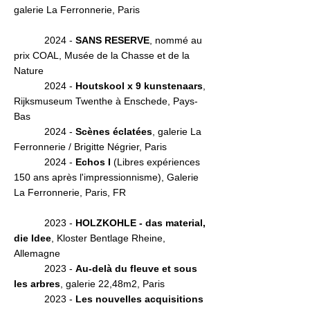
galerie La Ferronnerie, Paris
2024 -
SANS RESERVE
, nommé au
prix COAL, Musée de la Chasse et de la
Nature
20
24 -
Houtskool x 9 kunstenaars
,
Rijksmuseum Twenthe à Enschede, Pays-
Bas
2024 -
Scènes éclatées
, galerie La
Ferronnerie / Brigitte Négrier, Paris
2024 -
Echos I
(Libres expériences
150 ans après l'impressionnisme), Galerie
La Ferronnerie, Paris, FR
2023 -
HOLZKOH
LE - das material,
die
Idee
, Kloster Bentlage Rheine,
Allemagne
2023 -
Au-delà du fleuve et sous
les arbres
, galerie 22,48m2, Paris
2023 -
Les nouvelles acquisitions