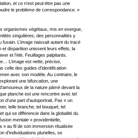
tion, et ce n’est peut-être pas une
soudre le problème de correspondance. »
 Ces organismes végétaux, mis en exergue,
entités singulières, des personnalités y
 fusain. L’image naissait autant du tracé
t disparition unissent leurs effets, la
ver et l’été. Feuillages palpitants.
e… L’image est nette, précise,
as celle des guides d’identification
écimen avec son modèle. Au contraire, le
 explorant une bifurcation, une
 d’amoureux de la nature pâmé devant la
que planche est une rencontre avec tel
n d’une part d’autoportrait. Pas « un
r, telle branche, tel bouquet, tel
t qui se différencie dans la globalité du
fusion mentale » providentielle,
s » au fil de son immersion ritualisée
on d’individuations plurielles, se