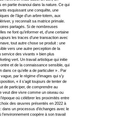
s en partie évanoui dans la nature. Ce qui
ants esquissant une conquête, une
riques de l’âge d’un arbre-totem, aux
ériver, y reconnaît sa matrice primale.
ritoires partagés. Si de nombreuses
lles ne font qu’informer et, d’une certaine
ujours les traces d’une transaction avec
nave, tout autre chose se produit : une
sible vers une autre perception de la
u service des vivants » bien plus
ing vert. Un travail artistique qui initie
contre et de la connaissance sensible, qui
 dans ce qu’elle a de particulier » . Par
vague, par le régime d’images qui s’y
position, « il s’agit toujours de tenter de
ut de participer, de comprendre au
que veut dire vivre comme un oiseau ou
l’époque où célébrer les proximités entre
 choix des œuvres présentés en 2022 à
us : dans un processus d’échanges avec le
 où l’environnement coopère à son travail