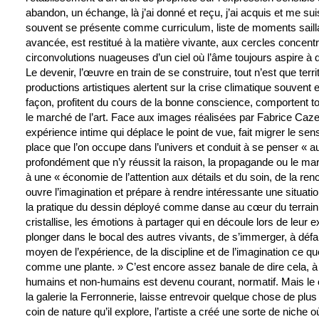
abandon, un échange, là j’ai donné et reçu, j’ai acquis et me sui
souvent se présente comme curriculum, liste de moments saill
avancée, est restitué à la matière vivante, aux cercles concent
circonvolutions nuageuses d’un ciel où l’âme toujours aspire à d
Le devenir, l’œuvre en train de se construire, tout n’est que ter
productions artistiques alertent sur la crise climatique souvent e
façon, profitent du cours de la bonne conscience, comportent to
le marché de l’art. Face aux images réalisées par Fabrice Caze
expérience intime qui déplace le point de vue, fait migrer le sen
place que l’on occupe dans l’univers et conduit à se penser « a
profondément que n’y réussit la raison, la propagande ou le market
à une « économie de l’attention aux détails et du soin, de la ren
ouvre l’imagination et prépare à rendre intéressante une situation
la pratique du dessin déployé comme danse au cœur du terrain 
cristallise, les émotions à partager qui en découle lors de leur ex
plonger dans le bocal des autres vivants, de s’immerger, à défa
moyen de l’expérience, de la discipline et de l’imagination ce 
comme une plante. » C’est encore assez banale de dire cela, à 
humains et non-humains est devenu courant, normatif. Mais le
la galerie la Ferronnerie, laisse entrevoir quelque chose de pl
coin de nature qu’il explore, l’artiste a créé une sorte de niche