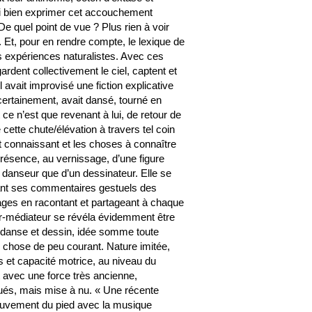
à si bien exprimer cet accouchement
e quel point de vue ? Plus rien à voir
. Et, pour en rendre compte, le lexique de
 des expériences naturalistes. Avec ces
ardent collectivement le ciel, captent et
 avait improvisé une fiction explicative
 certainement, avait dansé, tourné en
 ce n’est que revenant à lui, de retour de
cette chute/élévation à travers tel coin
t connaissant et les choses à connaître
 présence, au vernissage, d’une figure
n danseur que d’un dessinateur. Elle se
laçant ses commentaires gestuels des
ges en racontant et partageant à chaque
eur-médiateur se révéla évidemment être
ête, danse et dessin, idée somme toute
lque chose de peu courant. Nature imitée,
s et capacité motrice, au niveau du
t avec une force très ancienne,
qués, mais mise à nu. « Une récente
ouvement du pied avec la musique