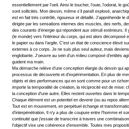
essentiellement par l'oeil. Ainsi le toucher, l'ouie, l'odorat, le
sont sollicités. Mon dessin, même s'il paraît explosé, anarchi
est en fait très contrôlé, rigoureux et détaillé. J'appréhende le 
dirigée par les sensations internes des muscles, des nerfs, des
des courants d'énergie qui répondent aux stimuli extérieurs. Il
(le monde) vers l’intérieur du corps, qui est alors décomposé e
le papier ou dans l’argile. C’est un état de conscience élevé 
externes à ce corps. Je ne suis plus seul auteur, mais devien
englobante. J'oeuvre au sein d'un milieu composé d'entités agi
guident ma main.
Ma démarche relève d’une conception élargie du dessin qui ap
processus de découverte et d’expérimentation. En plus de m
objets et des performances qui en sont comme pour un rizho
importe la temporalité de création, la réciprocité est de mise: 
la conception d’une autre. Elles restent ouvertes dans le temp
Chaque élément est un potentiel en devenir (ou au repos alter
Tout est en mouvement, en perpétuel échange et transformation,
d’interpénétration. Il n’y a plus de coupure entre l’homme et s
continuité que j’essaie de transcrire à travers une combinaison
l’objectif vise une cohérence d’ensemble. Toutes mes proposit