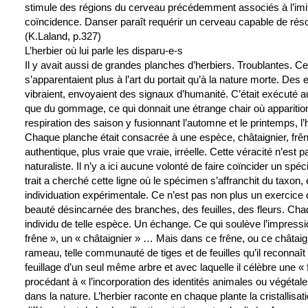
stimule des régions du cerveau précédemment associés à l’imita
coïncidence. Danser paraît requérir un cerveau capable de ré
(K.Laland, p.327)
L’herbier où lui parle les disparu-e-s
Il y avait aussi de grandes planches d’herbiers. Troublantes.
s’apparentaient plus à l’art du portait qu’à la nature morte. Des 
vibraient, envoyaient des signaux d’humanité. C’était exécuté au
que du gommage, ce qui donnait une étrange chair où apparition e
respiration des saison y fusionnant l’automne et le printemps, l’hi
Chaque planche était consacrée à une espèce, châtaignier, frên
authentique, plus vraie que vraie, irréelle. Cette véracité n’est p
naturaliste. Il n’y a ici aucune volonté de faire coïncider un sp
trait a cherché cette ligne où le spécimen s’affranchit du taxon,
individuation expérimentale. Ce n’est pas non plus un exercice
beauté désincarnée des branches, des feuilles, des fleurs. Cha
individu de telle espèce. Un échange. Ce qui soulève l’impressio
frêne », un « châtaignier » … Mais dans ce frêne, ou ce châtaigne
rameau, telle communauté de tiges et de feuilles qu’il reconnaît e
feuillage d’un seul même arbre et avec laquelle il célèbre une « 
procédant à « l’incorporation des identités animales ou végétale
dans la nature. L’herbier raconte en chaque plante la cristallisati