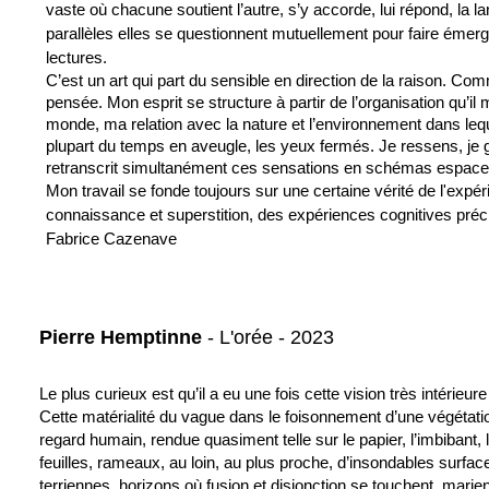
vaste où chacune soutient l’autre, s’y accorde, lui répond, la l
parallèles elles se questionnent mutuellement pour faire éme
lectures.
C’est un art qui part du sensible en direction de la raison.
Comm
pensée.
Mon esprit se structure à partir de l’organisation qu’i
monde, ma relation avec la nature et l’environnement dans lequel 
plupart du temps en aveugle, les yeux fermés. Je ressens, je gout
retranscrit simultanément ces sensations en schémas espace
Mon travail se fonde toujours sur une certaine vérité de l'expéri
connaissance et superstition, des expériences cognitives préci
Fabrice Cazenave
Pierre Hemptinne
- L'orée - 2023
Le plus curieux est qu’il a eu une fois cette vision très intérieur
Cette matérialité du vague dans le foisonnement d’une végétatio
regard humain, rendue quasiment telle sur le papier, l’imbibant, l’
feuilles, rameaux, au loin, au plus proche, d’insondables surfa
terriennes, horizons où fusion et disjonction se touchent, marien