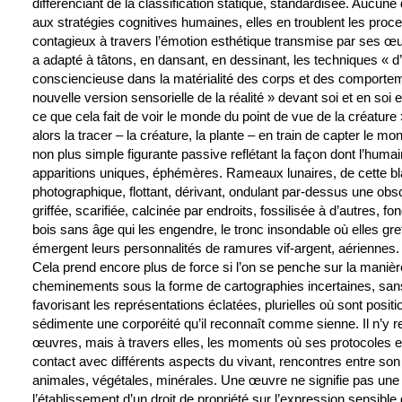
différenciant de la classification statique, standardisée. Aucun
aux stratégies cognitives humaines, elles en troublent les proces
contagieux à travers l’émotion esthétique transmise par ses œuvr
a adapté à tâtons, en dansant, en dessinant, les techniques « 
consciencieuse dans la matérialité des corps et des comporte
nouvelle version sensorielle de la réalité » devant soi et en soi e
ce que cela fait de voir le monde du point de vue de la créature »
alors la tracer – la créature, la plante – en train de capter le m
non plus simple figurante passive reflétant la façon dont l’humai
apparitions uniques, éphémères. Rameaux lunaires, de cette bl
photographique, flottant, dérivant, ondulant par-dessus une obscu
griffée, scarifiée, calcinée par endroits, fossilisée à d’autres, fo
bois sans âge qui les engendre, le tronc insondable où elles greff
émergent leurs personnalités de ramures vif-argent, aériennes.
Cela prend encore plus de force si l’on se penche sur la manière
cheminements sous la forme de cartographies incertaines, sans 
favorisant les représentations éclatées, plurielles où sont posi
sédimente une corporéité qu’il reconnaît comme sienne. Il n’y r
œuvres, mais à travers elles, les moments où ses protocoles es
contact avec différents aspects du vivant, rencontres entre son i
animales, végétales, minérales. Une œuvre ne signifie pas une 
l’établissement d’un droit de propriété sur l’expression sensible