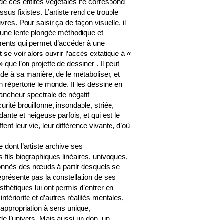
e de ces entités végétales ne correspond
sus fixistes. L’artiste rend ce trouble
es. Pour saisir ça de façon visuelle, il
d’une lente plongée méthodique et
ments qui permet d’accéder à une
t se voir alors ouvrir l’accès extatique à «
 que l’on projette de dessiner . Il peut
onde à sa manière, de le métaboliser, et
n répertorie le monde. Il les dessine en
ancheur spectrale de négatif
rité brouillonne, insondable, striée,
ndante et neigeuse parfois, et qui est le
ent leur vie, leur différence vivante, d’où
 dont l’artiste archive ses
fils biographiques linéaires, univoques,
tionnés des nœuds à partir desquels se
eprésente pas la constellation de ses
thétiques lui ont permis d’entrer en
ntériorité et d’autres réalités mentales,
appropriation à sens unique,
 de l’univers. Mais aussi un don, un