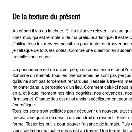
De la texture du présent
Au départ il y a eu la chute. Et il a fallut se relever. Il y a un
chez moi, qui est le moteur de ma pratique artistique. Il est le
J’utilise tous les moyens possibles pour tenter de trouver une 
je l’attaque de tous les côtés. Comme une question en suspen
travaille sans cesse.
Un phénomène est ce qui est perçu en conscience et dont l'orig
domaine du mental. Tous les phénomènes ne sont pas perçus e
qu'ils ne sont pas forcément remarqués; j'essaie à travers me
rationnel dans la perception d'un lieu. Comment celui-ci nous m
en a, et à quel moment nos biais cognitifs, nos croyances, not
l'irrationnel. Chaque lieu est
ainsi choisi spécifiquement pour so
énergétique.
Tous les sens sont sollicités pour découvrir un nouveau trait : 
précis. Une qualité du dessin qui viendrait du ressenti. Etirer un
forme. Tester les outils pour trouver l’aisance de la main. Puis d
viens de la danse, tout le corps est au travail. Une forme de tr