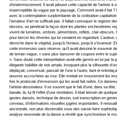
d’endormissement. Il avait jalousé cette capacité de l’artiste 
imperceptible du vague par le paysage. Comment avait-il fait ? D
avec la contemplation surplombante de la civilisation capitaliste
l’amateur d’art ne suffisait pas. Il fallait convoquer le registre
dessins, on pénétrait la façon dont les plantes enchevêtrées reg
vivent de lumières, ombres, pénombres, reflets, clair-obscurs. Il
pour bercer les rêveries qui lui venaient en regardant. L’auteur,
derviche dans le végétal, jusqu’à l’extase, jusqu’à s’évanouir. Et
cette immersion sans réserve, qu’il avait dessiné le souvenir de 
de terrain vague, « sans plus éprouver de coupure entre le suje
». Sans doute cette interprétation avait-elle germé en lui par la
élégante habillée de noir ample, évoquant plus la silhouette d’u
déplaçait, conversait, passait de l’une à l’autre, liant et entre
œuvres accrochées au mur. Elle mettait en mouvement les ima
fois le protocole d’immersion qui les avait fait naître. Ce dans
l’artiste-dessinateur. Il se souvint que le fait d’unir, dans sa t
banale, là, lui fit l’effet d’une révélation. Il était témoin de que
gestes dansés, technique de dessin, soit transcription en geste
cerveau, d’informations visuelles jugées importantes. Il renouai
ancestrale, non plus dissimulée sous des savoir-faire sophisti
analyse neuronale de la danse a révélé que synchroniser le m