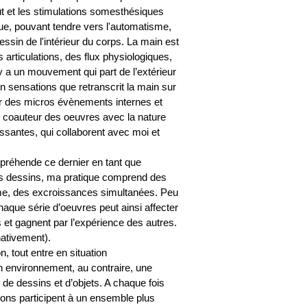
 goût et les stimulations somesthésiques
que, pouvant tendre vers l'automatisme,
dessin de l'intérieur du corps. La main est
 articulations, des flux physiologiques,
 y a un mouvement qui part de l’extérieur
n sensations que retranscrit la main sur
sur des micros évènements internes et
s coauteur des oeuvres avec la nature
ssantes, qui collaborent avec moi et
préhende ce dernier en tant que
es dessins, ma pratique comprend des
me, des excroissances simultanées. Peu
chaque série d’oeuvres peut ainsi affecter
s et gagnent par l’expérience des autres.
nativement).
 tout entre en situation
on environnement, au contraire, une
 de dessins et d’objets. A chaque fois
ions participent à un ensemble plus