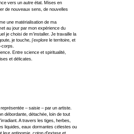
ance vers un autre état. Mises en
rger de nouveaux sens, de nouvelles
e une matérialisation de ma
l met au jour par mon expérience du
je choisi de m’installer. Je travaille la
e, je touche, j'explore le territoire, et
-corps.
ence. Entre science et spiritualité,
ses et délicates.
e représentée – saisie – par un artiste.
n débordante, détachée, loin de tout
irradiant. A travers les tiges, herbes,
ces liquides, eaux dormantes célestes ou
t leur antinomie, coton d’extase et