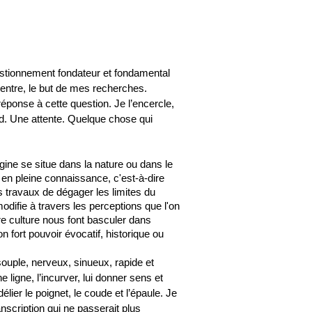
 questionnement fondateur et fondamental
 centre, le but de mes recherches.
réponse à cette question. Je l’encercle,
d. Une attente. Quelque chose qui
ine se situe dans la nature ou dans le
n pleine connaissance, c'est-à-dire
s travaux de dégager les limites du
odifie à travers les perceptions que l'on
re culture nous font basculer dans
n fort pouvoir évocatif, historique ou
souple, nerveux, sinueux, rapide et
e ligne, l’incurver, lui donner sens et
élier le poignet, le coude et l’épaule. Je
anscription qui ne passerait plus